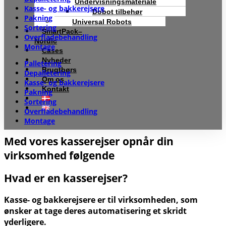
Undervisningsmateriale
Kasse- og bakkerejsere
Dobot tilbehør
Pakning
Universal Robots
Sortering
SmartPack–
Overflade­behandling
Nordic
Montage
Cases
Nyheder
Palletering
Brugtbørs
Depalletering
Om os
Kasse- og bakkerejsere
Kontakt
Pakning
Sortering
Overflade­behandling
Montage
Med vores kasserejser opnår din
virksomhed følgende
Hvad er en kasserejser?
Kasse- og bakkerejsere er til virksomheden, som
ønsker at tage deres automatisering et skridt
yderligere.