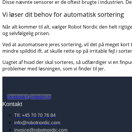
Disse nævnte sensorer er de
oftest brugte i industrien.
De
Vi løser dit behov for automatisk sortering
Når alt kommer til alt, vælger Robot Nordic den helt rigt
og selvfølgelig prisen.
Ved at automatisere jeres sortering, vil det på meget kort ti
mindre spildtid ift. at skulle rette op på irritable fejl i sorte
Uagtet af hvad der skal sorteres, så udfærdiger vi en finpudse
problemer med løsningen, som vi finder til jer.
Facebook-f
Linkedin-in
Kontakt
Tlf. +45 70 70 76 84
info@robotnordic.com
invoice@robotnordic.com