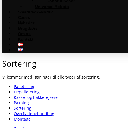
Dobot tilbehør
Universal Robots
SmartPack–Nordic
Cases
Nyheder
Brugtbørs
Om os
Kontakt
Sortering
Vi kommer med løsninger til alle typer af sortering.
Palletering
Depalletering
Kasse- og bakkerejsere
Pakning
Sortering
Overflade­behandling
Montage