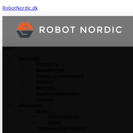
RobotNordic.dk
Menu
Løsninger
Palletering
Depalletering
Kasse- og bakkerejsere
Pakning
Sortering
Overfladebehandling
Montage
Uddannelse
Dobot
Dobot Robotter
Dobot
Undervisningsmateriale