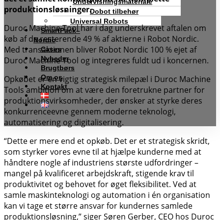
Undervisningsmateriale
produktionsløsninger.
Dobot tilbehør
Universal Robots
Duroc Machine Tool har i dag underskrevet aftalen om
SmartPack–
køb af de resterende 49 % af aktierne i Robot Nordic.
Nordic
Med transaktionen bliver Robot Nordic 100 % ejet af
Cases
Nyheder
Duroc Machine Tool og integreres fuldt ud i koncernen.
Brugtbørs
Om os
Opkøbet er en vigtig strategisk milepæl i Duroc Machine
Kontakt
Tools ambition om at være den foretrukne partner for
produktionsvirksomheder, der ønsker at styrke deres
konkurrenceevne gennem moderne teknologi,
automatisering og digitalisering.
“Dette er mere end et opkøb. Det er et strategisk skridt,
som styrker vores evne til at hjælpe kunderne med at
håndtere nogle af industriens største udfordringer –
mangel på kvalificeret arbejdskraft, stigende krav til
produktivitet og behovet for øget fleksibilitet. Ved at
samle maskinteknologi og automation i én organisation
kan vi tage et større ansvar for kundernes samlede
produktionsløsning,” siger Søren Gerber, CEO hos Duroc